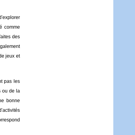
d'explorer
ité comme
aites des
également
de jeux et
nt pas les
 ou de la
une bonne
'activités
orrespond