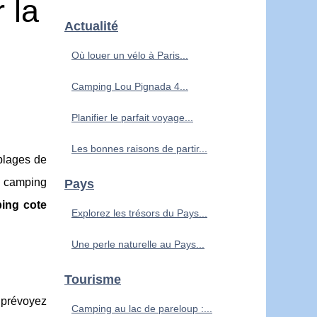
 la
Actualité
Où louer un vélo à Paris...
Camping Lou Pignada 4...
Planifier le parfait voyage...
Les bonnes raisons de partir...
plages de
n camping
Pays
ing cote
Explorez les trésors du Pays...
Une perle naturelle au Pays...
Tourisme
 prévoyez
Camping au lac de pareloup :...