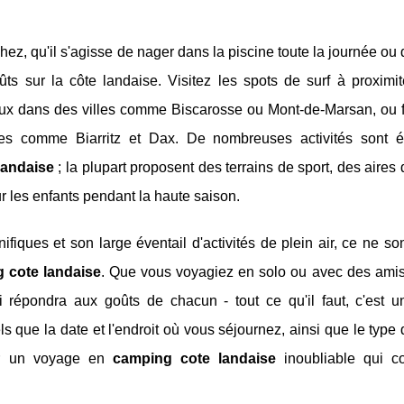
ez, qu'il s'agisse de nager dans la piscine toute la journée ou 
goûts sur la côte landaise. Visitez les spots de surf à proxim
ux dans des villes comme Biscarosse ou Mont-de-Marsan, ou f
nes comme Biarritz et Dax. De nombreuses activités sont 
landaise
; la plupart proposent des terrains de sport, des aires 
r les enfants pendant la haute saison.
fiques et son large éventail d'activités de plein air, ce ne so
 cote landaise
. Que vous voyagiez en solo ou avec des amis
i répondra aux goûts de chacun - tout ce qu'il faut, c'est 
s que la date et l'endroit où vous séjournez, ainsi que le type d
éer un voyage en
camping cote landaise
inoubliable qui c