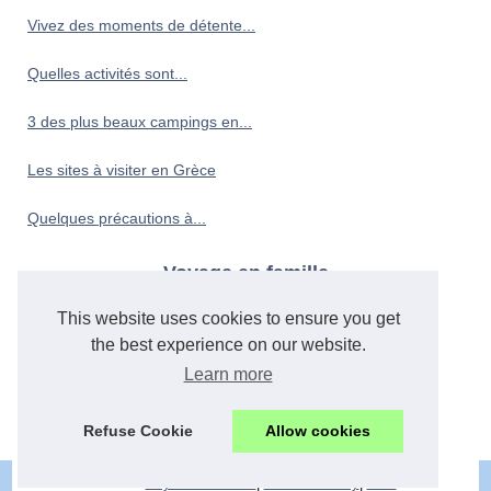
Vivez des moments de détente...
Quelles activités sont...
3 des plus beaux campings en...
Les sites à visiter en Grèce
Quelques précautions à...
Voyage en famille
This website uses cookies to ensure you get
Trouver un camping dans les...
the best experience on our website.
Partir en Vacances en Croatie...
Learn more
Séjour à moindre prix au...
Refuse Cookie
Allow cookies
© 2026
Paysduternois.eu
|
Cookies Policy
|
RSS