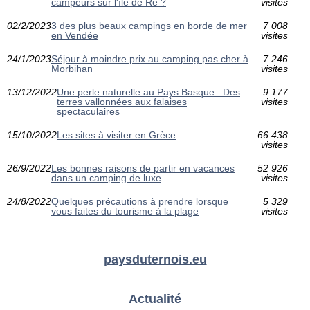
campeurs sur l'île de Ré ?
visites
02/2/2023
3 des plus beaux campings en borde de mer
7 008
en Vendée
visites
24/1/2023
Séjour à moindre prix au camping pas cher à
7 246
Morbihan
visites
13/12/2022
Une perle naturelle au Pays Basque : Des
9 177
terres vallonnées aux falaises
visites
spectaculaires
15/10/2022
Les sites à visiter en Grèce
66 438
visites
26/9/2022
Les bonnes raisons de partir en vacances
52 926
dans un camping de luxe
visites
24/8/2022
Quelques précautions à prendre lorsque
5 329
vous faites du tourisme à la plage
visites
paysduternois.eu
Actualité