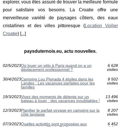
explorer, vous êtes assuré de trouver la meilleure formule
pour satisfaire vos besoins. La Croatie offre une
merveilleuse variété de paysages côtiers, des eaux
cristallines et des villes pittoresque (
Location Voilier
Croatie
) [
...
]
paysduternois.eu, actu nouvelles.
02/5/2023
Où louer un vélo à Paris quand on a un
6 628
déplacement professionnel ?
visites
30/4/2023
Camping Lou Pignada 4 étoiles dans les
9 502
Landes : Les vacances parfaites pour les
visites
familles
19/3/2023
Vivez des moments de détente sur un
13 496
bateau à louer : des vacances inoubliables !
visites
12/3/2023
Planifier le parfait voyage en camping sur la
8 207
côte landaise
visites
07/3/2023
Quelles activités sont proposées aux
6 452